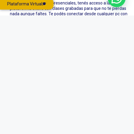
Además de las clases presenciales, tenés acceso a la
Plataforma Virtual
plataforma online con clases grabadas para que no te pierdas
nada aunque faltes. Te podés conectar desde cualquier pc con
conexión a internet, las 24 horas todos los días de la semana, sin
requerimientos técnicos.