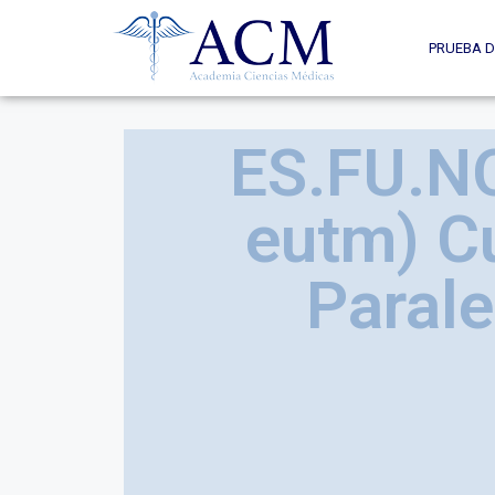
PRUEBA D
ES.FU.NO
eutm) C
Parale