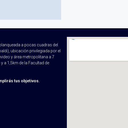
a blanqueada a pocas cuadras del
di), ubicación privilegiada por el
ideo y área metropolitana a 7
 y a 1,5km de la Facultad de
plirás tus objetivos.