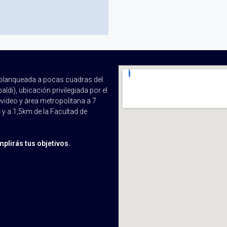
a blanqueada a pocas cuadras del
di), ubicación privilegiada por el
ideo y área metropolitana a 7
 y a 1,5km de la Facultad de
plirás tus objetivos.