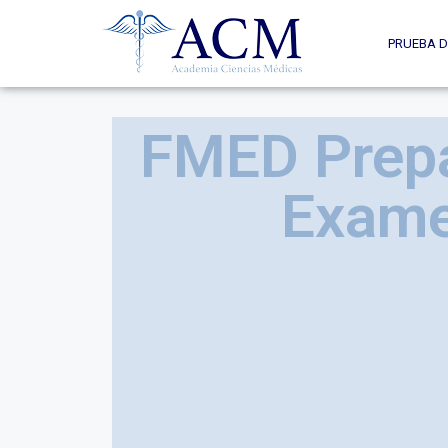
PRUEBA D
FMED Prep
Exam