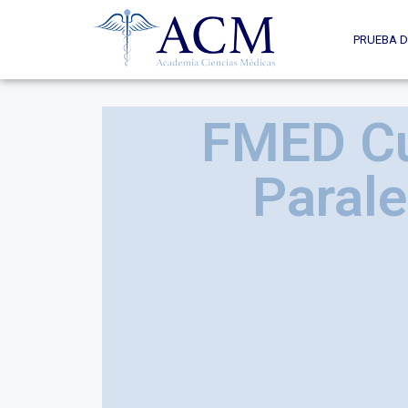
PRUEBA D
FMED C
Parale