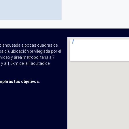
a blanqueada a pocas cuadras del
di), ubicación privilegiada por el
ideo y área metropolitana a 7
 y a 1,5km de la Facultad de
plirás tus objetivos.