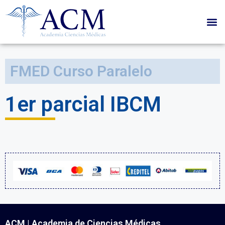
FMED Curso Paralelo
1er parcial IBCM
ACM | Academia de Ciencias Médicas