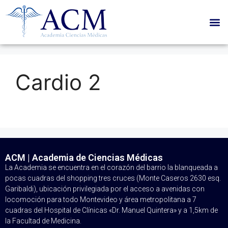
Cardio 2
ACM | Academia de Ciencias Médicas
La Academia se encuentra en el corazón del barrio la blanqueada a
pocas cuadras del shopping tres cruces (Monte Caseros 2630 esq.
Garibaldi), ubicación privilegiada por el acceso a avenidas con
locomoción para todo Montevideo y área metropolitana a 7
cuadras del Hospital de Clínicas «Dr. Manuel Quintera» y a 1,5km de
la Facultad de Medicina.