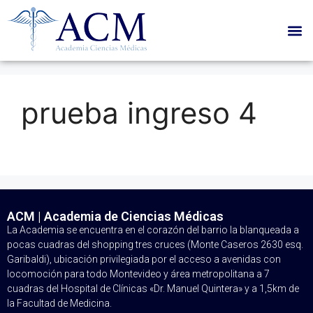
prueba ingreso 4
ACM | Academia de Ciencias Médicas
La Academia se encuentra en el corazón del barrio la blanqueada a
pocas cuadras del shopping tres cruces (Monte Caseros 2630 esq.
Garibaldi), ubicación privilegiada por el acceso a avenidas con
locomoción para todo Montevideo y área metropolitana a 7
cuadras del Hospital de Clínicas «Dr. Manuel Quintera» y a 1,5km de
la Facultad de Medicina.