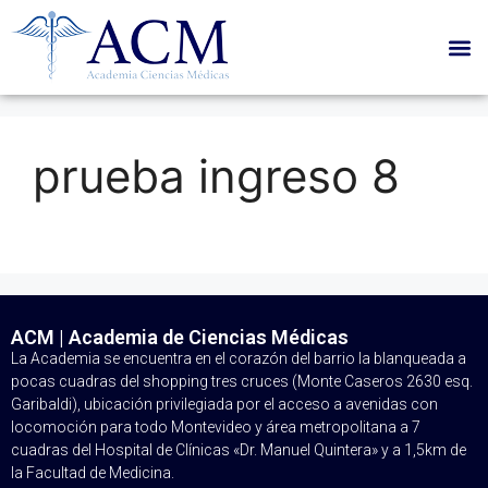
prueba ingreso 8
ACM | Academia de Ciencias Médicas
La Academia se encuentra en el corazón del barrio la blanqueada a
pocas cuadras del shopping tres cruces (Monte Caseros 2630 esq.
Garibaldi), ubicación privilegiada por el acceso a avenidas con
locomoción para todo Montevideo y área metropolitana a 7
cuadras del Hospital de Clínicas «Dr. Manuel Quintera» y a 1,5km de
la Facultad de Medicina.